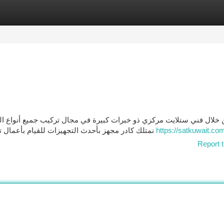
tegories
Register
Login
 خلال فني ستلايت مركزي ذو خبرات كبيرة في مجال تركيب جميع أنواع الس
نمتلك كادر مجهز بأحدث التجهيزات للقيام بأعمال تركيب أجهزة الستلايت المركزية لكافة المنشآت الصناعية
https://satkuwait.co
Report t