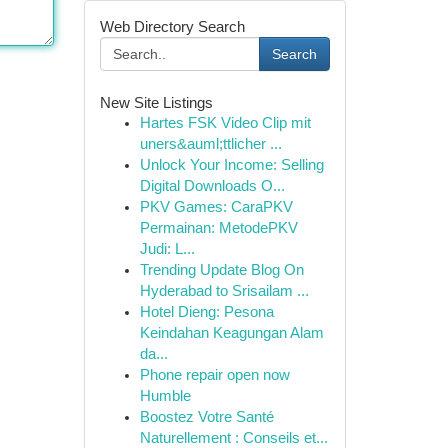
Web Directory Search
Search
New Site Listings
Hartes FSK Video Clip mit
uners&auml;ttlicher ...
Unlock Your Income: Selling
Digital Downloads O...
PKV Games: CaraPKV
Permainan: MetodePKV
Judi: L...
Trending Update Blog On
Hyderabad to Srisailam ...
Hotel Dieng: Pesona
Keindahan Keagungan Alam
da...
Phone repair open now
Humble
Boostez Votre Santé
Naturellement : Conseils et...