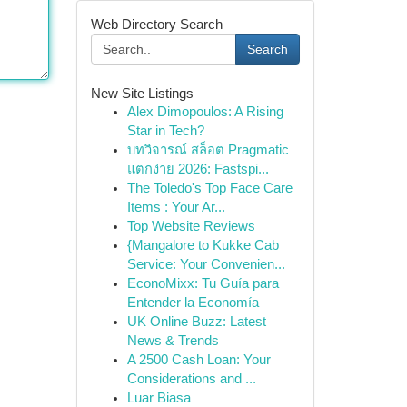
Web Directory Search
Search
New Site Listings
Alex Dimopoulos: A Rising
Star in Tech?
บทวิจารณ์ สล็อต Pragmatic
แตกง่าย 2026: Fastspi...
The Toledo's Top Face Care
Items : Your Ar...
Top Website Reviews
{Mangalore to Kukke Cab
Service: Your Convenien...
EconoMixx: Tu Guía para
Entender la Economía
UK Online Buzz: Latest
News & Trends
A 2500 Cash Loan: Your
Considerations and ...
Luar Biasa