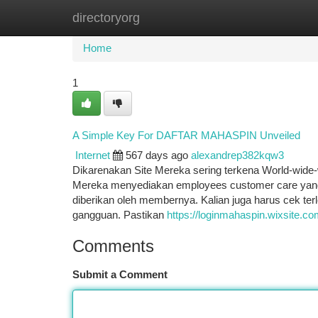
directoryorg
Home
New Site Listings
Add Site
Ca
Home
1
A Simple Key For DAFTAR MAHASPIN Unveiled
Internet
567 days ago
alexandrep382kqw3
Dikarenakan Site Mereka sering terkena World-wide-we
Mereka menyediakan employees customer care yang
diberikan oleh membernya. Kalian juga harus cek terl
gangguan. Pastikan
https://loginmahaspin.wixsite.co
Comments
Submit a Comment