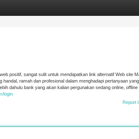
tegories
Register
Login
b positif, sangat sulit untuk mendapatkan link alternatif Web site 
 handal, ramah dan profesional dalam menghadapi pertanyaan yang
ebih dahulu bank yang akan kalian pergunakan sedang online, offline
m/login
Report t