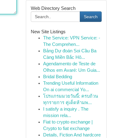
Web Directory Search
Search
New Site Listings
The Service: VPN Service: -
The Comprehen...
Bảng Dự đoán Soi Cầu Ba
Càng Miền Bắc Hô...
Agendamento de Teste de
Olhos em Avaré: Um Guia...
Bridal Bedding
Trending Useful Information
On ai commercial Yo...
โปรแกรมมวยวันนี้: ครบถ้วน
ทุกรายการ คู่เด็ดห้ามพ...
I satisfy a inquiry . The
mission rela...
Fiat to crypto exchange |
Crypto to fiat exchange
Details, Fiction And hardcore