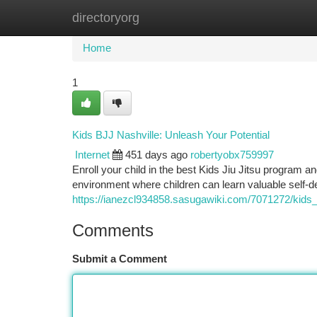
directoryorg
Home
New Site Listings
Add Site
Ca
Home
1
Kids BJJ Nashville: Unleash Your Potential
Internet
451 days ago
robertyobx759997
Enroll your child in the best Kids Jiu Jitsu program a
environment where children can learn valuable self-d
https://ianezcl934858.sasugawiki.com/7071272/kids_
Comments
Submit a Comment