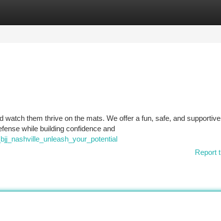
tegories
Register
Login
nd watch them thrive on the mats. We offer a fun, safe, and supportive
efense while building confidence and
bjj_nashville_unleash_your_potential
Report t