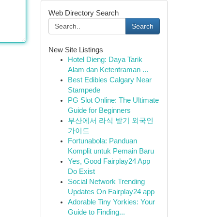
Web Directory Search
Search
New Site Listings
Hotel Dieng: Daya Tarik
Alam dan Ketentraman ...
Best Edibles Calgary Near
Stampede
PG Slot Online: The Ultimate
Guide for Beginners
부산에서 라식 받기 외국인
가이드
Fortunabola: Panduan
Komplit untuk Pemain Baru
Yes, Good Fairplay24 App
Do Exist
Social Network Trending
Updates On Fairplay24 app
Adorable Tiny Yorkies: Your
Guide to Finding...