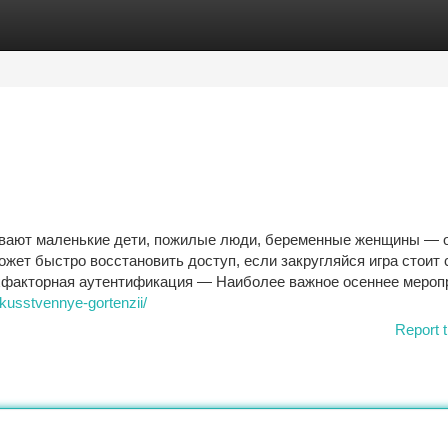
tegories
Register
Login
ывают маленькие дети, пожилые люди, беременные женщины — 
жет быстро восстановить доступ, если закругляйся игра стоит 
вухфакторная аутентификация — Наиболее важное осеннее мероп
iskusstvennye-gortenzii/
Report t