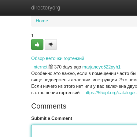
directoryorg
Home
New Site Listings
Add Site
Ca
Home
1
Обзор веточки гортензий
Internet
370 days ago
marjaneyo522pyh1
Особенно это важно, если в помещении часто б
вяще подвержены аллергии. инструкции. Это помо
Если ничего из этого нет или у вас включена д
в отношении гортензий –
https://55opt.org/catalog/
Comments
Submit a Comment