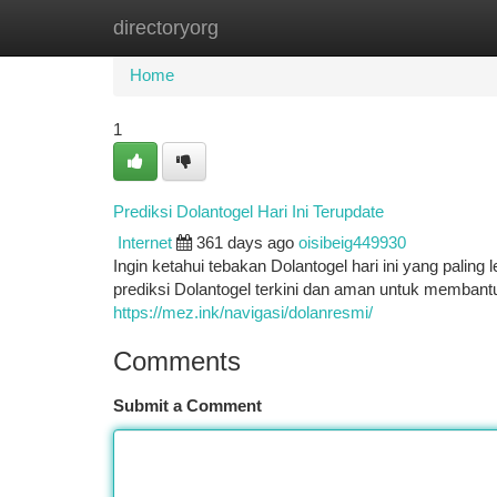
directoryorg
Home
New Site Listings
Add Site
Ca
Home
1
Prediksi Dolantogel Hari Ini Terupdate
Internet
361 days ago
oisibeig449930
Ingin ketahui tebakan Dolantogel hari ini yang pal
prediksi Dolantogel terkini dan aman untuk memban
https://mez.ink/navigasi/dolanresmi/
Comments
Submit a Comment