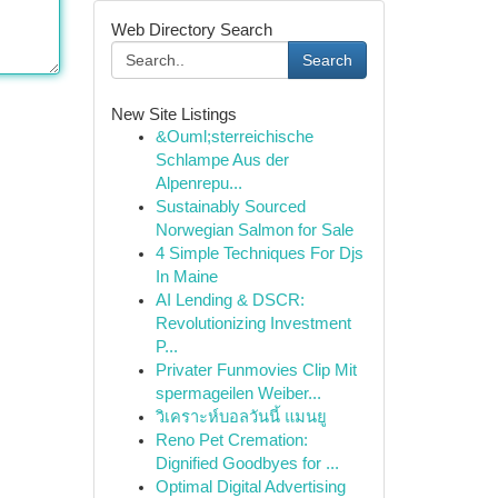
Web Directory Search
Search
New Site Listings
&Ouml;sterreichische
Schlampe Aus der
Alpenrepu...
Sustainably Sourced
Norwegian Salmon for Sale
4 Simple Techniques For Djs
In Maine
AI Lending & DSCR:
Revolutionizing Investment
P...
Privater Funmovies Clip Mit
spermageilen Weiber...
วิเคราะห์บอลวันนี้ แมนยู
Reno Pet Cremation:
Dignified Goodbyes for ...
Optimal Digital Advertising