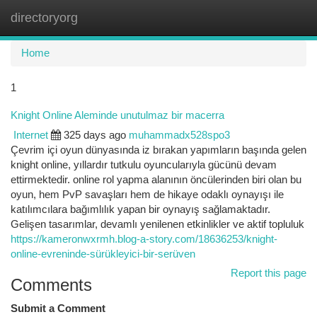
directoryorg
Togg
navi
Home
1
Knight Online Aleminde unutulmaz bir macerra
Internet
325 days ago
muhammadx528spo3
Çevrim içi oyun dünyasında iz bırakan yapımların başında gelen
knight online, yıllardır tutkulu oyuncularıyla gücünü devam
ettirmektedir. online rol yapma alanının öncülerinden biri olan bu
oyun, hem PvP savaşları hem de hikaye odaklı oynayışı ile
katılımcılara bağımlılık yapan bir oynayış sağlamaktadır.
Gelişen tasarımlar, devamlı yenilenen etkinlikler ve aktif topluluk
https://kameronwxrmh.blog-a-story.com/18636253/knight-
online-evreninde-sürükleyici-bir-serüven
Report this page
Comments
Submit a Comment