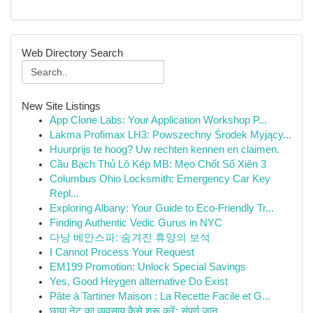
Web Directory Search
New Site Listings
App Clone Labs: Your Application Workshop P...
Lakma Profimax LH3: Powszechny Środek Myjący...
Huurprijs te hoog? Uw rechten kennen en claimen.
Cầu Bạch Thủ Lô Kép MB: Mẹo Chốt Số Xiên 3
Columbus Ohio Locksmith: Emergency Car Key
Repl...
Exploring Albany: Your Guide to Eco-Friendly Tr...
Finding Authentic Vedic Gurus in NYC
다낭 베안스파: 숨겨진 휴양의 보석
I Cannot Process Your Request
EM199 Promotion: Unlock Special Savings
Yes, Good Heygen alternative Do Exist
Pâte à Tartiner Maison : La Recette Facile et G...
छाया नेट का व्यवसाय कैसे शुरू करें: संपूर्ण जान...