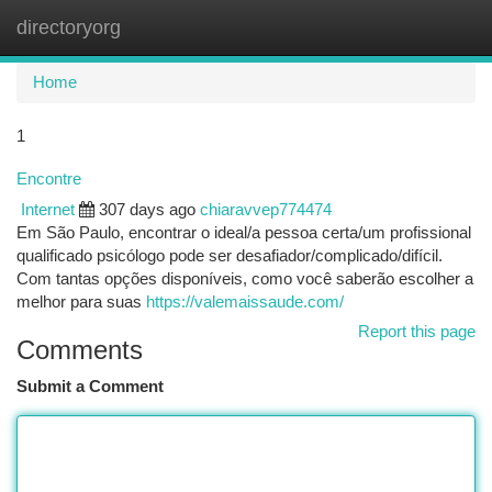
directoryorg
Togg
navi
Home
1
Encontre
Internet
307 days ago
chiaravvep774474
Em São Paulo, encontrar o ideal/a pessoa certa/um profissional
qualificado psicólogo pode ser desafiador/complicado/difícil.
Com tantas opções disponíveis, como você saberão escolher a
melhor para suas
https://valemaissaude.com/
Report this page
Comments
Submit a Comment