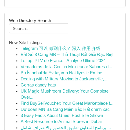
Web Directory Search
New Site Listings
Telegram 可以 做到什么？ 深入 作用 介绍
Bắt Sổ 3 Càng MB – Thủ Thuật Bắt Giải Đặc Biệt
Le top IPTV de France : Analyse Ultime 2024
Verdaderas de la Cocina Mexicana: Sabores d...
Bu İstanbul'da Ev taşıma Nakliyesi : Emine ...
Dealing with Military Moving to Jacksonville,...
Gorras dandy hats
UK Magic Mushroom Delivery: Your Complete
Over...
Find BuySellVoucher: Your Great Marketplace f...
Dự đoán MN Ba Càng Miền Bắc Rất chính xác
3 Easy Facts About Guest Post Site Shown
A Best Resource to Animal Stores in Dubai
برنامج المعاون تطبيق الحضور والانصراف شامل ...