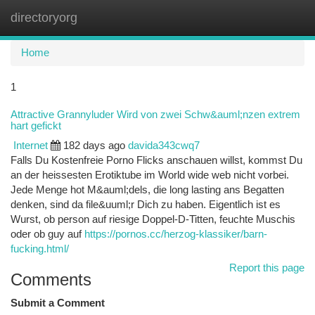
directoryorg
Togg
navi
Home
1
Attractive Grannyluder Wird von zwei Schw&auml;nzen extrem
hart gefickt
Internet
182 days ago
davida343cwq7
Falls Du Kostenfreie Porno Flicks anschauen willst, kommst Du
an der heissesten Erotiktube im World wide web nicht vorbei.
Jede Menge hot M&auml;dels, die long lasting ans Begatten
denken, sind da file&uuml;r Dich zu haben. Eigentlich ist es
Wurst, ob person auf riesige Doppel-D-Titten, feuchte Muschis
oder ob guy auf
https://pornos.cc/herzog-klassiker/barn-
fucking.html/
Report this page
Comments
Submit a Comment