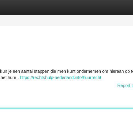
tegories
Register
Login
en kun je een aantal stappen die men kunt ondernemen om hieraan op t
 het huur .
https://rechtshulp-nederland.info/huurrecht
Report t