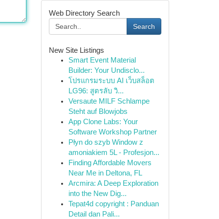
Web Directory Search
Search
New Site Listings
Smart Event Material
Builder: Your Undisclo...
โปรแกรมระบบ AI เว็บสล็อต
LG96: สูตรลับ วิ...
Versaute MILF Schlampe
Steht auf Blowjobs
App Clone Labs: Your
Software Workshop Partner
Płyn do szyb Window z
amoniakiem 5L - Profesjon...
Finding Affordable Movers
Near Me in Deltona, FL
Arcmira: A Deep Exploration
into the New Dig...
Tepat4d copyright : Panduan
Detail dan Pali...