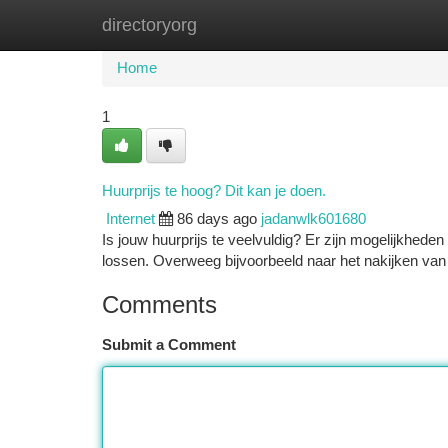
directoryorg
Home
New Site Listings
Add Site
Ca
Home
1
Huurprijs te hoog? Dit kan je doen.
Internet
86 days ago
jadanwlk601680
Is jouw huurprijs te veelvuldig? Er zijn mogelijkhed
lossen. Overweeg bijvoorbeeld naar het nakijken van
Comments
Submit a Comment