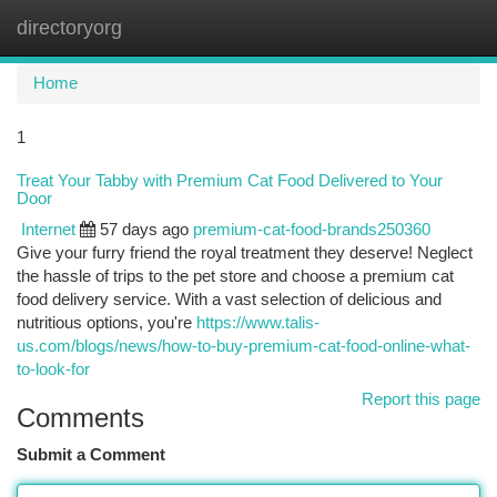
directoryorg
Togg
navi
Home
1
Treat Your Tabby with Premium Cat Food Delivered to Your
Door
Internet
57 days ago
premium-cat-food-brands250360
Give your furry friend the royal treatment they deserve! Neglect
the hassle of trips to the pet store and choose a premium cat
food delivery service. With a vast selection of delicious and
nutritious options, you're
https://www.talis-
us.com/blogs/news/how-to-buy-premium-cat-food-online-what-
to-look-for
Report this page
Comments
Submit a Comment