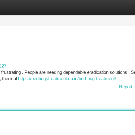
tegories
Register
Login
227
y frustrating . People are needing dependable eradication solutions . S
 , thermal
https://bedbugstreatment.co.in/bed-bug-treatment/
Report t