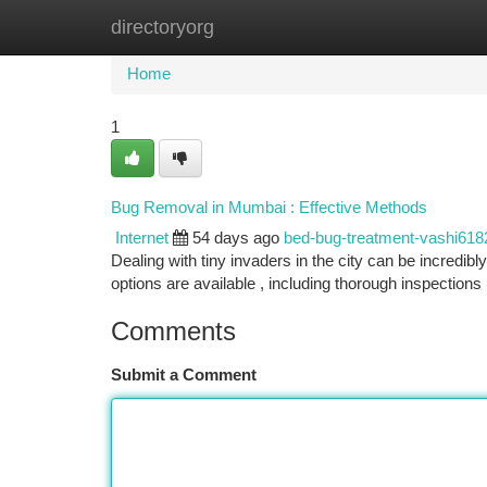
directoryorg
Home
New Site Listings
Add Site
Ca
Home
1
Bug Removal in Mumbai : Effective Methods
Internet
54 days ago
bed-bug-treatment-vashi618
Dealing with tiny invaders in the city can be incredibl
options are available , including thorough inspections
Comments
Submit a Comment