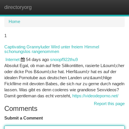
directoryorg
Togg
navi
Home
1
Captivating Grannyluder Wird unter freiem Himmel
schonungslos rangenommen
Internet
54 days ago
snoopf922thu9
Absolut Egal, ob man auf fette Silikontitten, rasierte L&ouml;cher
oder dicke Pos B&ouml;cke hat. Hierf&uuml;r hat es auf der
idealen Pornotube aus deutschen Landen unz&auml;hlige
Fickfilme mit devoten Babes, die sich nur zu gerne durch nageln
lassen. Was gibt es denn cooleres wie grandiose Sexvideos?
Damit gentleman das echt versteht,
https://videodeporno.net/
Report this page
Comments
Submit a Comment