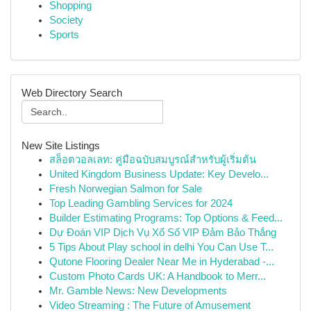
Shopping
Society
Sports
Web Directory Search
New Site Listings
สล็อตวอลเลท: คู่มือฉบับสมบูรณ์สำหรับผู้เริ่มต้น
United Kingdom Business Update: Key Develo...
Fresh Norwegian Salmon for Sale
Top Leading Gambling Services for 2024
Builder Estimating Programs: Top Options & Feed...
Dự Đoán VIP Dịch Vụ Xổ Số VIP Đảm Bảo Thắng
5 Tips About Play school in delhi You Can Use T...
Qutone Flooring Dealer Near Me in Hyderabad -...
Custom Photo Cards UK: A Handbook to Merr...
Mr. Gamble News: New Developments
Video Streaming : The Future of Amusement