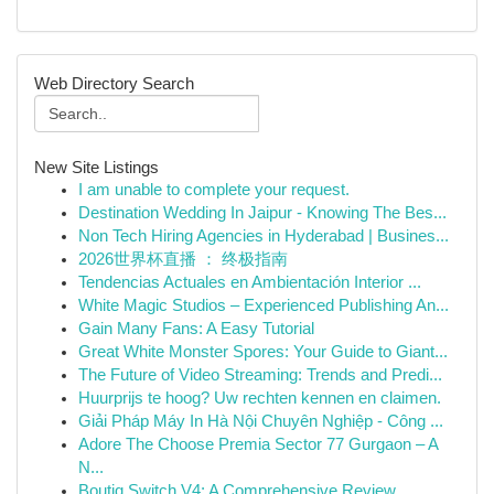
Web Directory Search
New Site Listings
I am unable to complete your request.
Destination Wedding In Jaipur - Knowing The Bes...
Non Tech Hiring Agencies in Hyderabad | Busines...
2026世界杯直播 ： 终极指南
Tendencias Actuales en Ambientación Interior ...
White Magic Studios – Experienced Publishing An...
Gain Many Fans: A Easy Tutorial
Great White Monster Spores: Your Guide to Giant...
The Future of Video Streaming: Trends and Predi...
Huurprijs te hoog? Uw rechten kennen en claimen.
Giải Pháp Máy In Hà Nội Chuyên Nghiệp - Công ...
Adore The Choose Premia Sector 77 Gurgaon – A
N...
Boutiq Switch V4: A Comprehensive Review