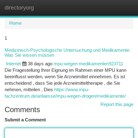
directoryorg
Togg
navi
Home
1
Medizinisch-Psychologische Untersuchung und Medikamente:
Was Sie wissen müssen
Internet
38 days ago
mpu-wegen-medikamenten923711
Die Fragestellung Ihrer Eignung im Rahmen einer MPU kann
beeinflusst werden, wenn Sie Arzneimittel einnehmen. Es ist
entscheidend , dass Sie jede Arzneimitteltherapie , die Sie
nehmen, mitteilen . Dies
https://www.mpu-
fachzentrum.de/anlaesse/mpu-wegen-drogen/medikamente/
Report this page
Comments
Submit a Comment