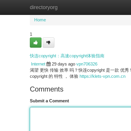
directoryorg
Home
New Site Listings
Add Site
Ca
Home
1
快连copyright：高速copyright体验指南
Internet
29 days ago
vpn706326
渴望 更快 传输 效率 吗？快连copyright 是一款 优
copyright 的 特性 ， 体验
https://klets-vpn.com.cn
Comments
Submit a Comment