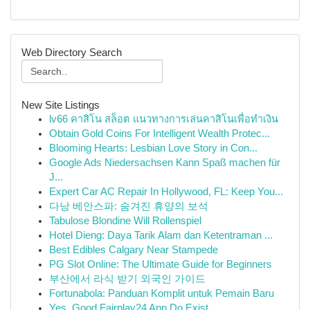
Web Directory Search
New Site Listings
lv66 คาสิโน สล็อต แนวทางการเล่นคาสิโนเพื่อทำเงิน
Obtain Gold Coins For Intelligent Wealth Protec...
Blooming Hearts: Lesbian Love Story in Con...
Google Ads Niedersachsen Kann Spaß machen für
J...
Expert Car AC Repair In Hollywood, FL: Keep You...
다낭 베안스파: 숨겨진 휴양의 보석
Tabulose Blondine Will Rollenspiel
Hotel Dieng: Daya Tarik Alam dan Ketentraman ...
Best Edibles Calgary Near Stampede
PG Slot Online: The Ultimate Guide for Beginners
부산에서 라식 받기 외국인 가이드
Fortunabola: Panduan Komplit untuk Pemain Baru
Yes, Good Fairplay24 App Do Exist